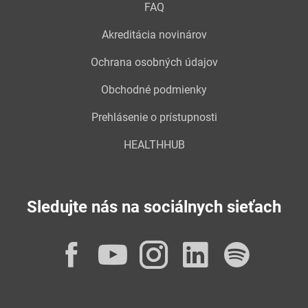
FAQ
Akreditácia novinárov
Ochrana osobných údajov
Obchodné podmienky
Prehlásenie o prístupnosti
HEALTHHUB
Sledujte nás na sociálnych sieťach
Facebook
YouTube
Instagram
LinkedI
Spot