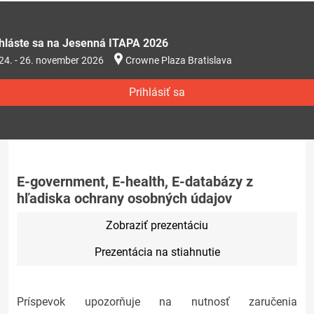
ihláste sa na Jesenná ITAPA 2026
24. - 26. november 2026
Crowne Plaza Bratislava
Prihlásiť sa
E-government, E-health, E-databázy z
hľadiska ochrany osobných údajov
Zobraziť prezentáciu
Prezentácia na stiahnutie
Príspevok upozorňuje na nutnosť zaručenia