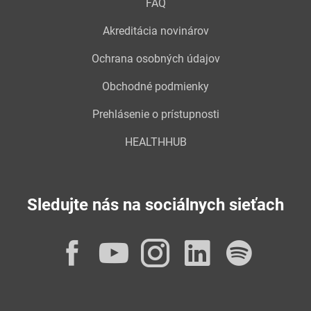
FAQ
Akreditácia novinárov
Ochrana osobných údajov
Obchodné podmienky
Prehlásenie o prístupnosti
HEALTHHUB
Sledujte nás na sociálnych sieťach
Facebook
YouTube
Instagram
LinkedI
Spot