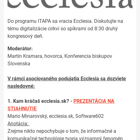
Do programu ITAPA sa vracia Ecclesia. Diskutujte na
tému digitalizácie cirkvi so spíkrami od 8:30 druhý
kongresový deň.
Moderátor:
Martin Kramara, hovorca, Konferencia biskupov
Slovenska
V rámci asociovaného podujatia Ecclesia sa dozviete
nasledovné:
1. Kam kráčaš ecclesia.sk? -
PREZENTÁCIA NA
STIAHNUTIE
Mario Minarovský, ecclesia.sk, Software602
Anotácia:
Zrejme nikto nepochybuje o tom, že informačné a
komunikačné technológie tvoria významný fenomén