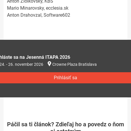
Anton Ziolkovsky, KBS
Mario Minarovsky, ecclesia.sk
Anton Drahovzal, Software602
ihláste sa na Jesenná ITAPA 2026
24. - 26. november 2026
Crowne Plaza Bratislava
Prihlásiť sa
Páčil sa ti článok? Zdieľaj ho a povedz o ňom