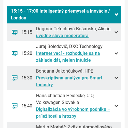
15:15 - 17:00 Inteligentný priemysel a inovácie /
London
Dagmar Ceľuchová Bošanská, Alistiq
15:15
úvodné slovo moderátora
Juraj Boledovič, DXC Technology
15:20
Internet vecí - rozhodujte sa na
základe dát, nielen intuície
Bohdana Jakončuková, HPE
15:30
Preskriptívna analýza pre Smart
Industry
Hans-christian Heidecke, CIO,
Volkswagen Slovakia
15:40
Digitalizácia vo výrobnom podniku –
príležitosti a hrozby
Martin Morháč, Zväz automobilového