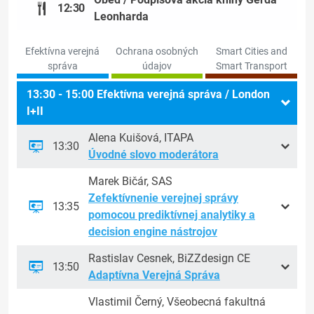
12:30
Leonharda
Efektívna verejná
Ochrana osobných
Smart Cities and
správa
údajov
Smart Transport
13:30 - 15:00 Efektívna verejná správa / London
I+II
Alena Kuišová, ITAPA
13:30
Úvodné slovo moderátora
Marek Bičár, SAS
Zefektívnenie verejnej správy
13:35
pomocou prediktívnej analytiky a
decision engine nástrojov
Rastislav Cesnek, BiZZdesign CE
13:50
Adaptívna Verejná Správa
Vlastimil Černý, Všeobecná fakultná