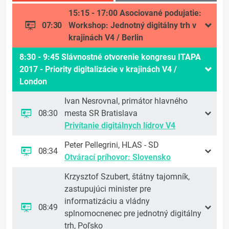
15:15 - 17:00 Asociované podujatie:
07:30
Workshop: Jednotný digitálny trh v
krajinách V4 / Berlin
8:30 - 9:45 Slávnostné otvorenie kongresu ITAPA
2017 - Priority digitalizácie v krajinách V4 /
London
Ivan Nesrovnal, primátor hlavného
08:30
mesta SR Bratislava
Privítanie digitálnych lídrov V4
Peter Pellegrini, HLAS - SD
08:34
Otvárací príhovor: Slovensko
Krzysztof Szubert, štátny tajomník,
zastupujúci minister pre
informatizáciu a vládny
08:49
splnomocnenec pre jednotný digitálny
trh, Poľsko