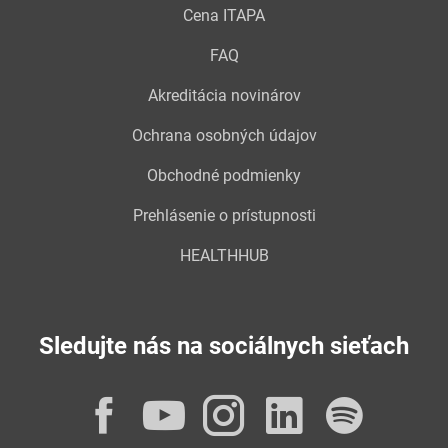
Cena ITAPA
FAQ
Akreditácia novinárov
Ochrana osobných údajov
Obchodné podmienky
Prehlásenie o prístupnosti
HEALTHHUB
Sledujte nás na sociálnych sieťach
Facebook
YouTube
Instagram
LinkedI
Spot