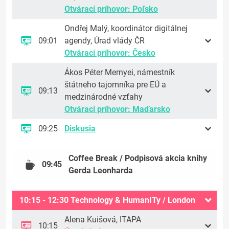
Otvárací príhovor: Poľsko
Ondřej Malý, koordinátor digitálnej
09:01
agendy, Úrad vlády ČR
Otvárací príhovor: Česko
Ákos Péter Mernyei, námestník
štátneho tajomníka pre EÚ a
09:13
medzinárodné vzťahy
Otvárací príhovor: Maďarsko
09:25
Diskusia
Coffee Break / Podpisová akcia knihy
09:45
Gerda Leonharda
10:15 - 12:30 Technology & HumanITy / London
Alena Kuišová, ITAPA
10:15