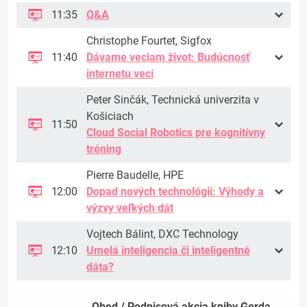
11:35
Q&A
Christophe Fourtet, Sigfox
11:40
Dávame veciam život: Budúcnosť
internetu vecí
Peter Sinčák, Technická univerzita v
Košiciach
11:50
Cloud Social Robotics pre kognitívny
tréning
Pierre Baudelle, HPE
12:00
Dopad nových technológií: Výhody a
výzvy veľkých dát
Vojtech Bálint, DXC Technology
12:10
Umelá inteligencia či inteligentné
dáta?
Obed / Podpisová akcia knihy Gerda