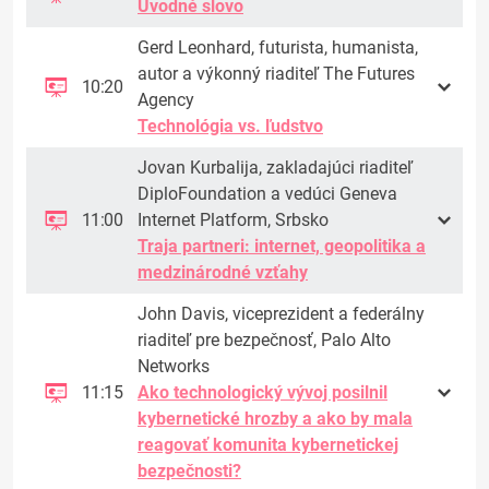
Úvodné slovo
Gerd Leonhard, futurista, humanista,
autor a výkonný riaditeľ The Futures
10:20
Agency
Technológia vs. ľudstvo
Jovan Kurbalija, zakladajúci riaditeľ
DiploFoundation a vedúci Geneva
11:00
Internet Platform, Srbsko
Traja partneri: internet, geopolitika a
medzinárodné vzťahy
John Davis, viceprezident a federálny
riaditeľ pre bezpečnosť, Palo Alto
Networks
11:15
Ako technologický vývoj posilnil
kybernetické hrozby a ako by mala
reagovať komunita kybernetickej
bezpečnosti?