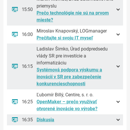
priemyslu
15:50
Prečo technológie nie sú na prvom
mieste?
Miroslav Knapovský, LOGmanager
16:00
Prečítajte si svoju IT myseľ
Ladislav Šimko, Úrad podpredsedu
vlády SR pre investície a
informatizáciu
16:15
Systémová podpora výskumu a
inovácií v SR pre zabezpečenie
konkurencieschopnosti
Ľubomír Billý, Centire, s. r. o.
16:25
OpenMaker – prečo využívať
otvorené inovácie vo výrobe?
16:35
Diskusia