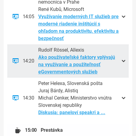
nemocnica v Prahe
René Kubů, Microsoft
14:05
Využívanie moderných IT služieb pre
moderné riadenie inštitúcií s
ohľadom na produktivitu, efektivitu a
bezpečnosť
Rudolf Rössel, Allexis
Ako používateľské faktory vplývajú
14:20
na využívanie a použiteľnosť
eGovernmentových služieb
Peter Helexa, Slovenská pošta
Juraj Bárdy, Alistiq
14:30
Michal Cenker, Ministerstvo vnútra
Slovenskej republiky
Diskusia: paneloví speakri a ...
15:00
Prestávka