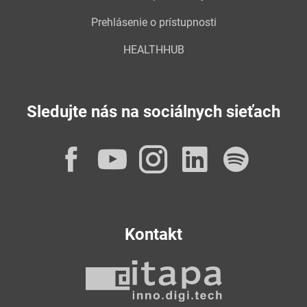
Prehlásenie o prístupnosti
HEALTHHUB
Sledujte nás na sociálnych sieťach
Facebook
YouTube
Instagram
LinkedI
Spot
Kontakt