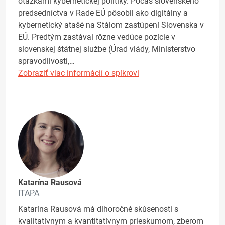
otázkami kybernetickej politiky. Počas slovenského
predsedníctva v Rade EÚ pôsobil ako digitálny a
kybernetický atašé na Stálom zastúpení Slovenska v
EÚ. Predtým zastával rôzne vedúce pozície v
slovenskej štátnej službe (Úrad vlády, Ministerstvo
spravodlivosti,…
Zobraziť viac informácií o spíkrovi
Katarína Rausová
ITAPA
Katarína Rausová má dlhoročné skúsenosti s
kvalitatívnym a kvantitatívnym prieskumom, zberom