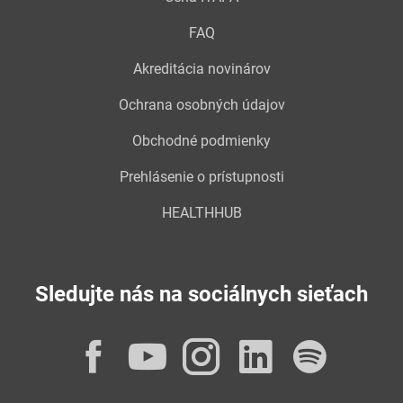
FAQ
Akreditácia novinárov
Ochrana osobných údajov
Obchodné podmienky
Prehlásenie o prístupnosti
HEALTHHUB
Sledujte nás na sociálnych sieťach
Facebook
YouTube
Instagram
LinkedI
Spot