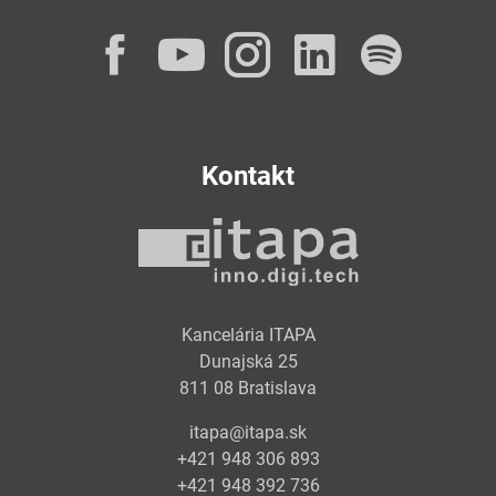
Facebook
YouTube
Instagram
LinkedI
Spot
Kontakt
Kancelária ITAPA
Dunajská 25
811 08 Bratislava
itapa@itapa.sk
+421 948 306 893
+421 948 392 736