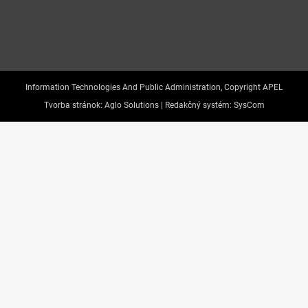
Information Technologies And Public Administration, Copyright APEL
Tvorba stránok:
Aglo Solutions |
Redakčný systém:
SysCom