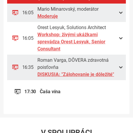
Mario Minarovský, moderátor
16:05
Moderuje
Orest Lesyuk, Solutions Architect
Workshop: živými ukážkami
16:05
sprevádza Orest Lesyuk, Senior
Consultant
Roman Varga, DÔVERA zdravotná
16:35
poisťovňa
DISKUSIA: "Zálohovanie je dôležité"
17:30
Čaša vína
V SPOLUPRÁCI