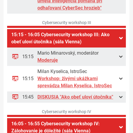
umelá inteligencia pomáha pri
odhaľovaní CyberSec hrozieb"
Cybersecurity workshop III
15:15 - 16:05 Cybersecurity workshop III: Ako
obeť uloví útočníka (sála Vienna)
Mario Minarovský, moderátor
15:15
Moderuje
Milan Kyselica, IstroSec
15:15
Workshop: živými ukážkami
sprevádza Milan Kyselica, IstroSec
15:45
DISKUSIA "Ako obeť uloví útočníka"
Cybersecurity workshop IV
16:05 - 16:55 Cybersecurity workshop IV:
Zálohovanie je dôležité (sála Vienna)