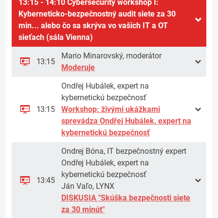
13:15 - 14:10 Cybersecurity workshop I:
Kyberneticko-bezpečnostný audit siete za 30
min... alebo čo sa skrýva vo vašich IT a OT
sieťach (sála Vienna)
Mario Minarovský, moderátor
13:15
Moderuje
Ondřej Hubálek, expert na
kybernetickú bezpečnosť
13:15
Workshop: živými ukážkami
sprevádza Ondřej Hubálek, expert na
kybernetickú bezpečnosť
Ondrej Bóna, IT bezpečnostný expert
Ondřej Hubálek, expert na
kybernetickú bezpečnosť
13:45
Ján Vaľo, LYNX
DISKUSIA "Skúška bezpečnosti siete
za 30 minút"