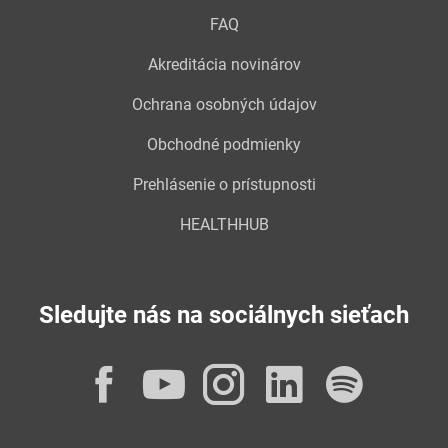
FAQ
Akreditácia novinárov
Ochrana osobných údajov
Obchodné podmienky
Prehlásenie o prístupnosti
HEALTHHUB
Sledujte nás na sociálnych sieťach
Facebook
YouTube
Instagram
LinkedI
Spot