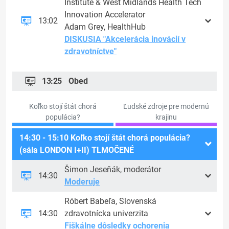
Institute & West Midlands Health Tech
Innovation Accelerator
13:02
Adam Grey, HealthHub
DISKUSIA "Akcelerácia inovácií v
zdravotníctve"
13:25
Obed
Koľko stojí štát chorá
Ľudské zdroje pre modernú
populácia?
krajinu
14:30 - 15:10 Koľko stojí štát chorá populácia?
(sála LONDON I+II) TLMOČENÉ
Šimon Jeseňák, moderátor
14:30
Moderuje
Róbert Babeľa, Slovenská
14:30
zdravotnícka univerzita
Fiškálne dôsledky ochorenia