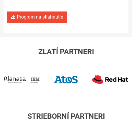
Program na stiahnutie
ZLATÍ PARTNERI
ATOS/Eviden
R
H
alanata
STRIEBORNÍ PARTNERI