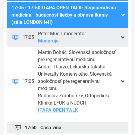
17:05 - 17:50 ITAPA OPEN TALK: Regeneratívna
medicína - budúcnosť liečby a obnova tkanív
(sála LONDON I+II)
Peter Musil, moderátor
17:05
Moderuje
Martin Boháč, Slovenská spoločnosť
pre regeneratívnu medicínu
Andrej Thurzo, Lekárska fakulta
Univerzity Komenského, Slovenská
17:05
spoločnosť pre regeneratívnu
medicínu
Radoslav Zamborský, Ortopedická
Klinika LFUK a NÚDCH
ITAPA OPEN TALK
17:50
Čaša vína