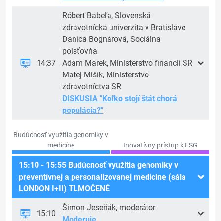
Róbert Babeľa, Slovenská
zdravotnícka univerzita v Bratislave
Danica Bognárová, Sociálna
poisťovňa
14:37
Adam Marek, Ministerstvo financií SR
Matej Mišík, Ministerstvo
zdravotníctva SR
DISKUSIA "Koľko stojí štát chorá
populácia?"
Budúcnosť využitia genomiky v
medicíne
Inovatívny prístup k ESG
15:10 - 15:55 Budúcnosť využitia genomiky v
preventívnej a personalizovanej medicíne (sála
LONDON I+II) TLMOČENÉ
Šimon Jeseňák, moderátor
15:10
Moderuje