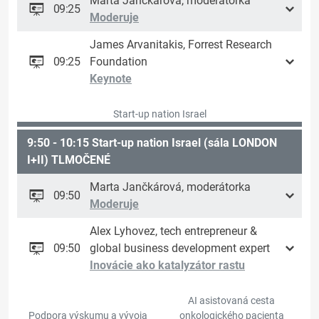
Marta Jančkárová, moderátorka
09:25
Moderuje
James Arvanitakis, Forrest Research
09:25
Foundation
Keynote
Start-up nation Israel
9:50 - 10:15 Start-up nation Israel (sála LONDON
I+II) TLMOČENÉ
Marta Jančkárová, moderátorka
09:50
Moderuje
Alex Lyhovez, tech entrepreneur &
09:50
global business development expert
Inovácie ako katalyzátor rastu
AI asistovaná cesta
Podpora výskumu a vývoja
onkologického pacienta