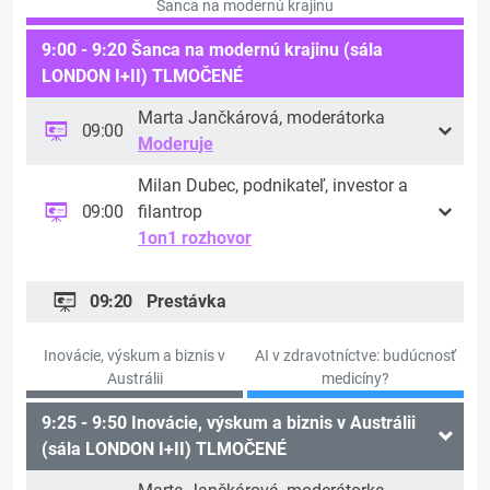
Šanca na modernú krajinu
9:00 - 9:20 Šanca na modernú krajinu (sála
LONDON I+II) TLMOČENÉ
Marta Jančkárová, moderátorka
09:00
Moderuje
Milan Dubec, podnikateľ, investor a
09:00
filantrop
1on1 rozhovor
09:20
Prestávka
Inovácie, výskum a biznis v
AI v zdravotníctve: budúcnosť
Austrálii
medicíny?
9:25 - 9:50 Inovácie, výskum a biznis v Austrálii
(sála LONDON I+II) TLMOČENÉ