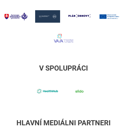
UPPV1
UPPV2
SZU
U
UPPV4
V SPOLUPRÁCI
4-
slido
healthhub
HLAVNÍ MEDIÁLNI PARTNERI