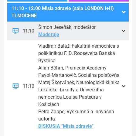
11:10 - 12:00 Misia zdravie (sála LONDON I+II)
TLMOČENÉ
Šimon Jeseňák, moderátor
11:10
Moderuje
Vladimír Baláž, Fakultná nemocnica s
poliklinikou F. D. Roosevelta Banská
Bystrica
Allan Böhm, Premedix Academy
Pavol Martanovič, Sociálna poisťovňa
Matej Škorvánek, Neurologická klinika
11:10
Lekárskej fakulty a Univerzitná
nemocnica Louisa Pasteura v
Košiciach
Petra Zappe, Výskumná a inovačná
autorita
DISKUSIA "Misia zdravie"