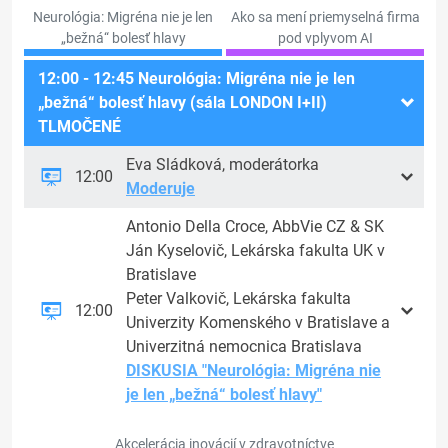
Neurológia: Migréna nie je len
Ako sa mení priemyselná firma
„bežná“ bolesť hlavy
pod vplyvom AI
12:00 - 12:45 Neurológia: Migréna nie je len
„bežná“ bolesť hlavy (sála LONDON I+II)
TLMOČENÉ
Eva Sládková, moderátorka
12:00
Moderuje
Antonio Della Croce, AbbVie CZ & SK
Ján Kyselovič, Lekárska fakulta UK v
Bratislave
Peter Valkovič, Lekárska fakulta
12:00
Univerzity Komenského v Bratislave a
Univerzitná nemocnica Bratislava
DISKUSIA "Neurológia: Migréna nie
je len „bežná“ bolesť hlavy"
Akcelerácia inovácií v zdravotníctve