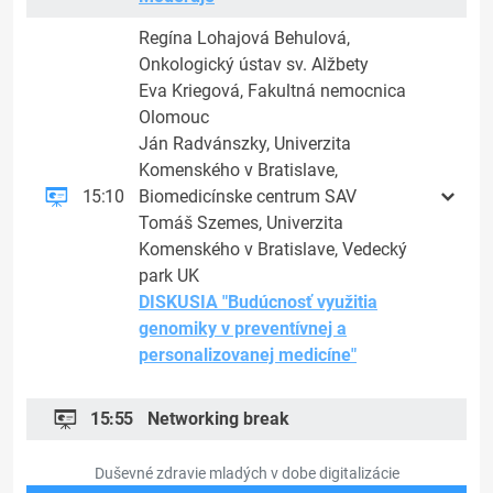
Regína Lohajová Behulová,
Onkologický ústav sv. Alžbety
Eva Kriegová, Fakultná nemocnica
Olomouc
Ján Radvánszky, Univerzita
Komenského v Bratislave,
15:10
Biomedicínske centrum SAV
Tomáš Szemes, Univerzita
Komenského v Bratislave, Vedecký
park UK
DISKUSIA "Budúcnosť využitia
genomiky v preventívnej a
personalizovanej medicíne"
15:55
Networking break
Duševné zdravie mladých v dobe digitalizácie