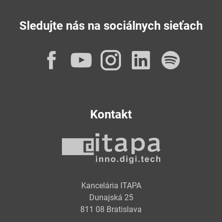
Sledujte nás na sociálnych sieťach
Facebook
YouTube
Instagram
LinkedI
Spot
Kontakt
Kancelária ITAPA
Dunajská 25
811 08 Bratislava