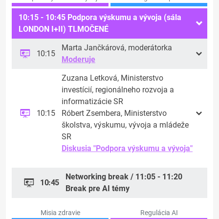
10:15 - 10:45 Podpora výskumu a vývoja (sála
LONDON I+II) TLMOČENÉ
Marta Jančkárová, moderátorka
10:15
Moderuje
Zuzana Letková, Ministerstvo
investícií, regionálneho rozvoja a
informatizácie SR
10:15
Róbert Zsembera, Ministerstvo
školstva, výskumu, vývoja a mládeže
SR
Diskusia "Podpora výskumu a vývoja"
Networking break / 11:05 - 11:20
10:45
Break pre AI témy
Misia zdravie
Regulácia AI