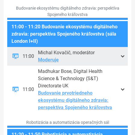
Budovanie ekosystému digitálneho zdravia: perspektíva
Spojeného kráľovstva
11:00 - 11:20 Budovanie ekosystému digitálneho
zdravia: perspektíva Spojeného kráľovstva (sála
London I+II)
Michal Kovačič, moderátor
11:00
Moderuje
Madhukar Bose, Digital Health
Science & Technology (S&T)
Directorate UK
11:00
Budovanie prvotriedneho
ekosystému digitálneho zdravia:
perspektíva Spojeného kráľovstva
Robotizácia a automatizácia operačných sál
11:20 - 11:50 Robotizácia a automatizácia