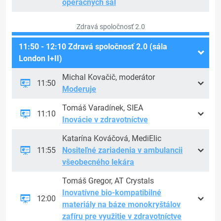
operačných sál
Zdravá spoločnosť 2.0
11:50 - 12:10 Zdravá spoločnosť 2.0 (sála
London I+II)
Michal Kovačič, moderátor
11:50
Moderuje
Tomáš Varadínek, SIEA
11:10
Inovácie v zdravotníctve
Katarína Kováčová, MediElic
11:55
Nositeľné zariadenia v ambulancii
všeobecného lekára
Tomáš Gregor, AT Crystals
Inovatívne bio-kompatibilné
12:00
materiály na báze monokryštálov
zafíru pre využitie v zdravotníctve