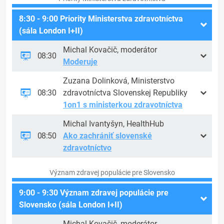
8:30 - 9:00 Priority Ministerstva zdravotníctva
(sála London I+II)
Michal Kovačič, moderátor
08:30
Moderuje
Zuzana Dolinková, Ministerstvo
08:30
zdravotníctva Slovenskej Republiky
1on1 s ministerkou zdravotníctva
Michal Ivantyšyn, HealthHub
08:50
Ako zachrániť slovenské
zdravotníctvo
Význam zdravej populácie pre Slovensko
9:00 - 9:30 Význam zdravej populácie pre
Slovensko (sála London I+II)
Michal Kovačič, moderátor