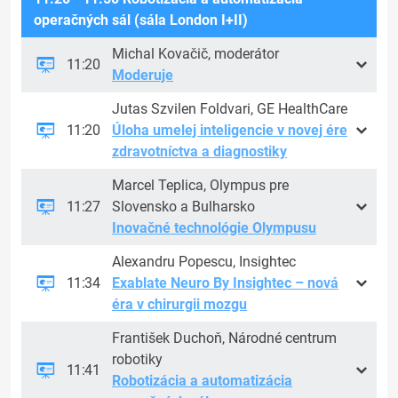
operačných sál (sála London I+II)
Michal Kovačič, moderátor
11:20
Moderuje
Jutas Szvilen Foldvari, GE HealthCare
11:20
Úloha umelej inteligencie v novej ére
zdravotníctva a diagnostiky
Marcel Teplica, Olympus pre
11:27
Slovensko a Bulharsko
Inovačné technológie Olympusu
Alexandru Popescu, Insightec
11:34
Exablate Neuro By Insightec – nová
éra v chirurgii mozgu
František Duchoň, Národné centrum
robotiky
11:41
Robotizácia a automatizácia