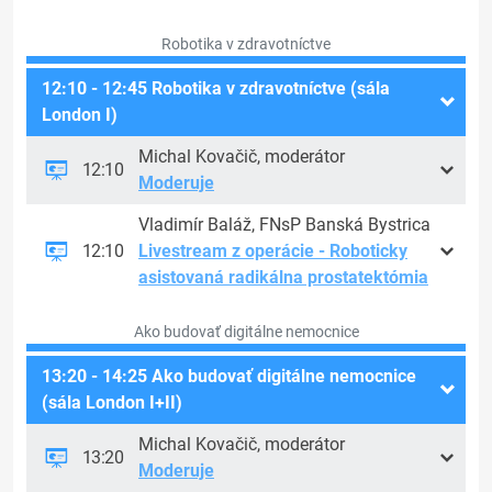
Robotika v zdravotníctve
12:10 - 12:45 Robotika v zdravotníctve (sála
London I)
Michal Kovačič, moderátor
12:10
Moderuje
Vladimír Baláž, FNsP Banská Bystrica
12:10
Livestream z operácie - Roboticky
asistovaná radikálna prostatektómia
Ako budovať digitálne nemocnice
13:20 - 14:25 Ako budovať digitálne nemocnice
(sála London I+II)
Michal Kovačič, moderátor
13:20
Moderuje