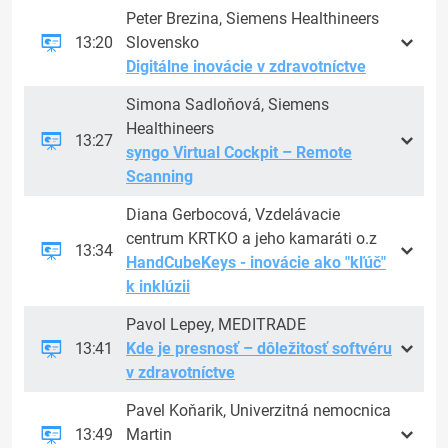
Peter Brezina, Siemens Healthineers
13:20
Slovensko
Digitálne inovácie v zdravotníctve
Simona Sadloňová, Siemens
Healthineers
13:27
syngo Virtual Cockpit – Remote
Scanning
Diana Gerbocová, Vzdelávacie
centrum KRTKO a jeho kamaráti o.z
13:34
HandCubeKeys - inovácie ako "kľúč"
k inklúzii
Pavol Lepey, MEDITRADE
13:41
Kde je presnosť – dôležitosť softvéru
v zdravotníctve
Pavel Koňarik, Univerzitná nemocnica
13:49
Martin