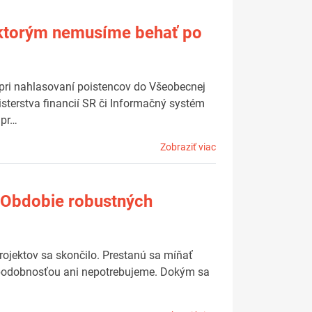
a ktorým nemusíme behať po
 pri nahlasovaní poistencov do Všeobecnej
sterstva financií SR či Informačný systém
 pr…
Zobraziť viac
: Obdobie robustných
ojektov sa skončilo. Prestanú sa míňať
depodobnosťou ani nepotrebujeme. Dokým sa