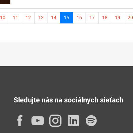
Aktuálna
10
11
12
13
14
15
16
17
18
19
20
stránka
15
Sledujte nás na sociálnych sieťach
Facebook
YouTube
Instagram
LinkedIn
Spotif