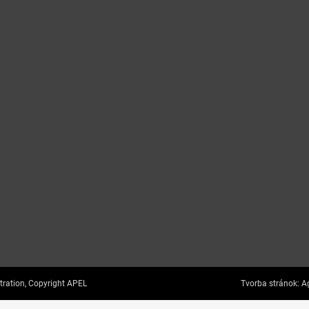
tration, Copyright APEL
Tvorba stránok:
Ag