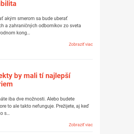
bilita
čovať akým smerom sa bude uberať
cich a zahraničných odborníkov zo sveta
inárodnom kong…
Zobraziť viac
kty by mali tí najlepší
iriem
máte iba dve možnosti. Alebo budete
e to ale takto nefunguje. Prežijete, aj keď
to s…
Zobraziť viac