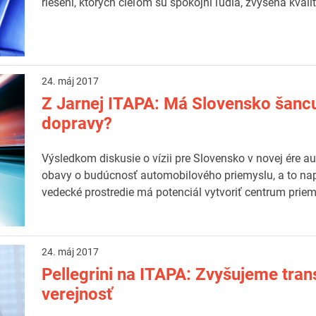
riešení, ktorých cieľom sú spokojní ľudia, zvýšená kvali
24. máj 2017
Z Jarnej ITAPA: Má Slovensko šancu 
dopravy?
Výsledkom diskusie o vízii pre Slovensko v novej ére a
obavy o budúcnosť automobilového priemyslu, a to nap
vedecké prostredie má potenciál vytvoriť centrum prie
24. máj 2017
Pellegrini na ITAPA: Zvyšujeme tra
verejnosť