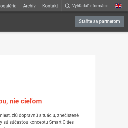
ogaléria
Archív
Kontakt
Vyhľadať informácie
Staňte sa partnerom
ou, nie cieľom
iest, zlú dopravnú situáciu, znečistené
zvy sú súčasťou konceptu Smart Cities