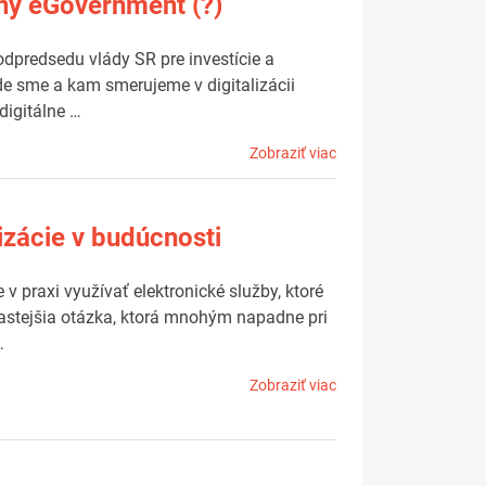
ntný eGovernment (?)
odpredsedu vlády SR pre investície a
e sme a kam smerujeme v digitalizácii
 digitálne …
Zobraziť viac
izácie v budúcnosti
 praxi využívať elektronické služby, ktoré
častejšia otázka, ktorá mnohým napadne pri
…
Zobraziť viac