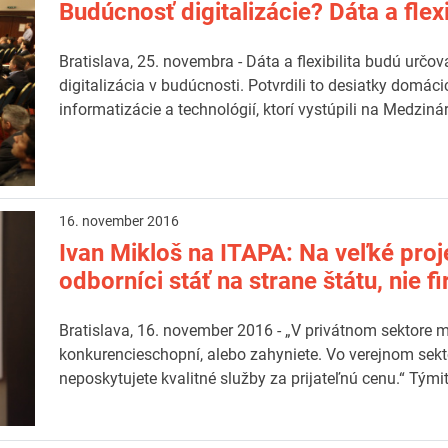
Budúcnosť digitalizácie? Dáta a flexi
Bratislava, 25. novembra - Dáta a flexibilita budú ur
digitalizácia v budúcnosti. Potvrdili to desiatky domá
informatizácie a technológií, ktorí vystúpili na Medz
16. november 2016
Ivan Mikloš na ITAPA: Na veľké proje
odborníci stáť na strane štátu, nie f
Bratislava, 16. november 2016 - „V privátnom sektore 
konkurencieschopní, alebo zahyniete. Vo verejnom sektor
neposkytujete kvalitné služby za prijateľnú cenu.“ Tými