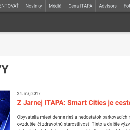
ENTOVAŤ
Novinky
Médiá
Cena ITAPA
Advisors
Fot
VY
24. máj 2017
Z Jarnej ITAPA: Smart Cities je cest
Obyvatelia miest denne riešia nedostatok parkovacích m
ovzdušie, či zdravotnú starostlivosť. Tieto a ďalšie vý