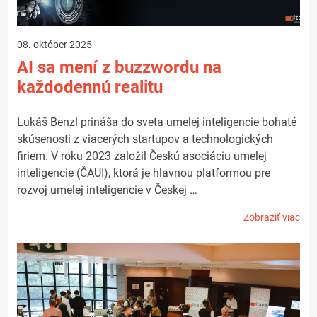
08. október 2025
AI sa mení z buzzwordu na
každodennú realitu
Lukáš Benzl prináša do sveta umelej inteligencie bohaté
skúsenosti z viacerých startupov a technologických
firiem. V roku 2023 založil Českú asociáciu umelej
inteligencie (ČAUI), ktorá je hlavnou platformou pre
rozvoj umelej inteligencie v Českej …
Zobraziť viac