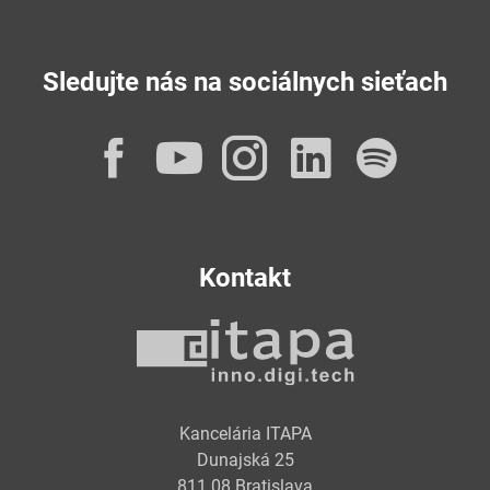
Sledujte nás na sociálnych sieťach
Facebook
YouTube
Instagram
LinkedI
Spot
Kontakt
Kancelária ITAPA
Dunajská 25
811 08 Bratislava