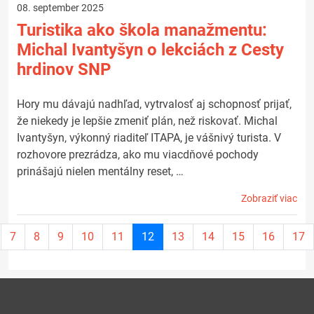
08. september 2025
Turistika ako škola manažmentu:
Michal Ivantyšyn o lekciách z Cesty
hrdinov SNP
Hory mu dávajú nadhľad, vytrvalosť aj schopnosť prijať,
že niekedy je lepšie zmeniť plán, než riskovať. Michal
Ivantyšyn, výkonný riaditeľ ITAPA, je vášnivý turista. V
rozhovore prezrádza, ako mu viacdňové pochody
prinášajú nielen mentálny reset, …
Zobraziť viac
Aktuálna
7
8
9
10
11
12
13
14
15
16
17
stránka
12