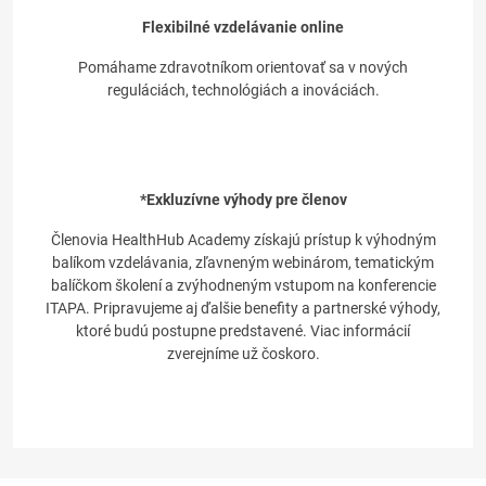
Flexibilné vzdelávanie online
Pomáhame zdravotníkom orientovať sa v nových
reguláciách, technológiách a inováciách.
*Exkluzívne výhody pre členov
Členovia HealthHub Academy získajú prístup k výhodným
balíkom vzdelávania, zľavneným webinárom, tematickým
balíčkom školení a zvýhodneným vstupom na konferencie
ITAPA. Pripravujeme aj ďalšie benefity a partnerské výhody,
ktoré budú postupne predstavené. Viac informácií
zverejníme už čoskoro.