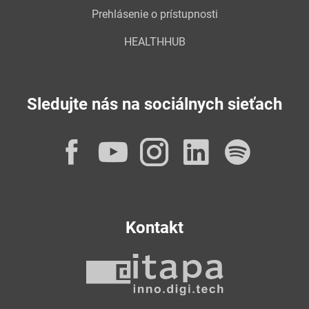
Prehlásenie o prístupnosti
HEALTHHUB
Sledujte nás na sociálnych sieťach
Facebook
YouTube
Instagram
LinkedI
Spot
Kontakt