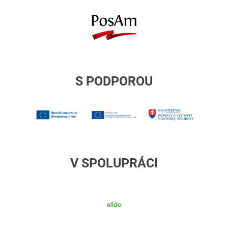
posam
S PODPOROU
1MIRRI
Europske
Ministers
strukturalne
dopravy
a
investicne
V SPOLUPRÁCI
fondy
slido