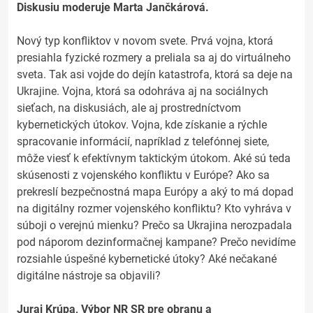
Diskusiu moderuje Marta Jančkárová.
Nový typ konfliktov v novom svete. Prvá vojna, ktorá
presiahla fyzické rozmery a preliala sa aj do virtuálneho
sveta. Tak asi vojde do dejín katastrofa, ktorá sa deje na
Ukrajine. Vojna, ktorá sa odohráva aj na sociálnych
sieťach, na diskusiách, ale aj prostredníctvom
kybernetických útokov. Vojna, kde získanie a rýchle
spracovanie informácií, napríklad z telefónnej siete,
môže viesť k efektívnym taktickým útokom. Aké sú teda
skúsenosti z vojenského konfliktu v Európe? Ako sa
prekreslí bezpečnostná mapa Európy a aký to má dopad
na digitálny rozmer vojenského konfliktu? Kto vyhráva v
súboji o verejnú mienku? Prečo sa Ukrajina nerozpadala
pod náporom dezinformačnej kampane? Prečo nevidíme
rozsiahle úspešné kybernetické útoky? Aké nečakané
digitálne nástroje sa objavili?
Juraj Krúpa, Výbor NR SR pre obranu a