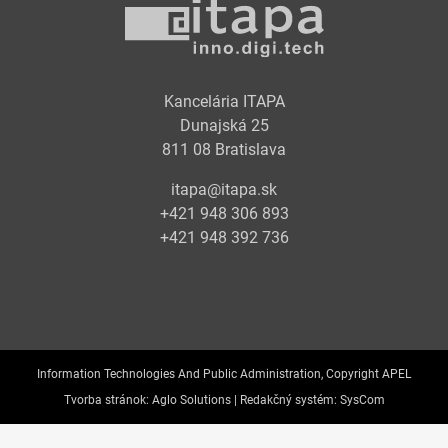
Kancelária ITAPA
Dunajská 25
811 08 Bratislava
itapa@itapa.sk
+421 948 306 893
+421 948 392 736
Information Technologies And Public Administration, Copyright APEL
Tvorba stránok:
Aglo Solutions |
Redakčný systém:
SysCom