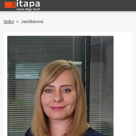
Spíkri
Jančkárová