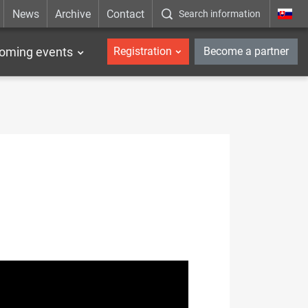
News
Archive
Contact
Search information
_en
oming events
Registration
Become a partner