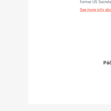
former US Secreta
See more info abo
Páč