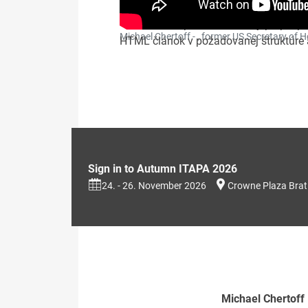
Nemám k dispozícii doslovný prepis pre
Michael Chertoff - , former US Secretary of 
HTML článok v požadovanej štruktúre a
Sign in to Autumn ITAPA 2026
24. - 26. November 2026
Crowne Plaza Brat
Michael Chertoff