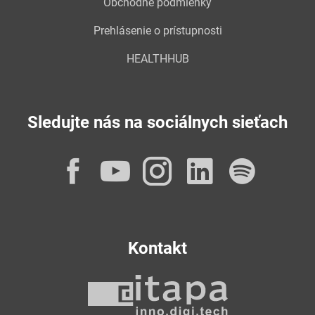
Obchodné podmienky
Prehlásenie o prístupnosti
HEALTHHUB
Sledujte nás na sociálnych sieťach
Facebook
YouTube
Instagram
LinkedI
Spot
Kontakt