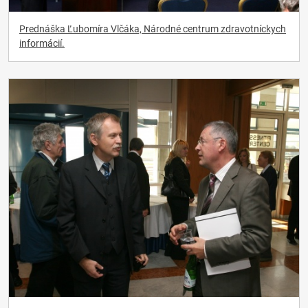
Prednáška Ľubomíra Vlčáka, Národné centrum zdravotníckych
informácií.