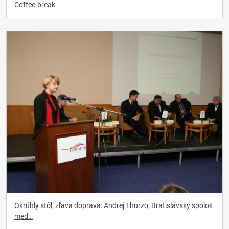
Coffee-break.
Okrúhly stôl, zľava doprava: Andrej Thurzo, Bratislavský spolok
med…