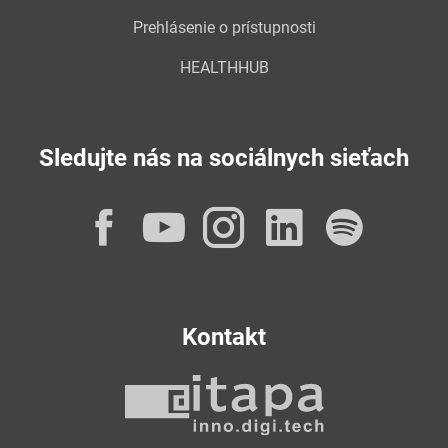
Prehlásenie o prístupnosti
HEALTHHUB
Sledujte nás na sociálnych sieťach
Facebook
YouTube
Instagram
LinkedI
Spot
Kontakt