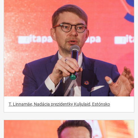
T. Linnamäe, Nadácia prezidentky Kuljulaid, Estónsko