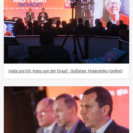
Veda pre trh, Kees van der Graaf - Sulfateq, Holandsko (online)