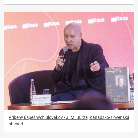
Príbehy úspešných Slovákov - J. M. Burza, Kanadsko-slovenská
obchod…