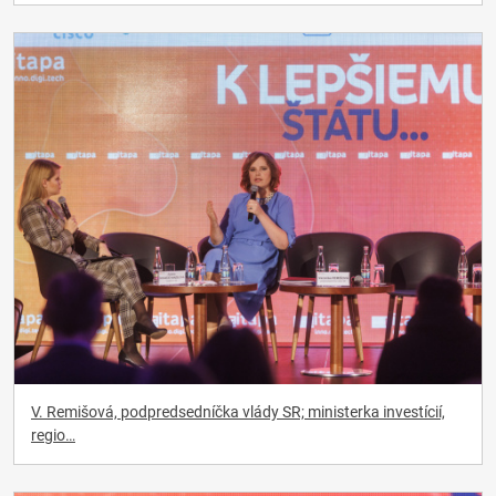
V. Remišová, podpredsedníčka vlády SR; ministerka investícií,
regio…