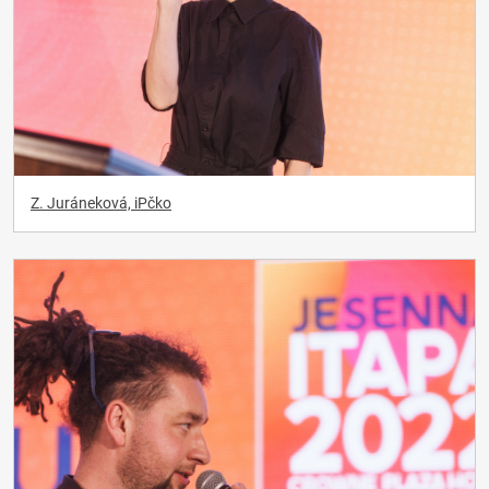
Z. Juráneková, iPčko