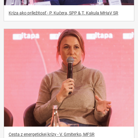
Kríza ako príležitosť - P. Kučera, SPP & T. Kakula MHaV SR
Cesta z energetickej krízy - V. Gmiterko, MFSR