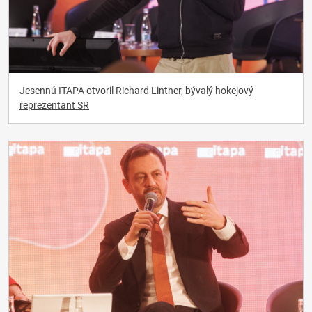
Jesennú ITAPA otvoril Richard Lintner, bývalý hokejový
reprezentant SR