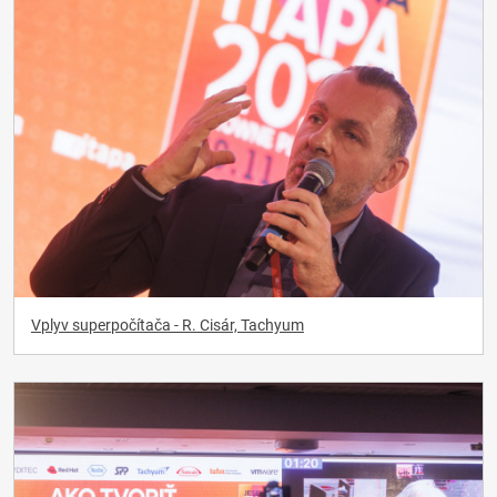
Vplyv superpočítača - R. Cisár, Tachyum