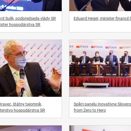
rd Sulík, podpredseda vlády SR
Eduard Heger, minister financií 
ister hospodárstva SR
ravec, štátny tajomník,
Spíkri panelu Inovatívne Sloven
sterstvo hospodárstva SR
from Zero to Hero