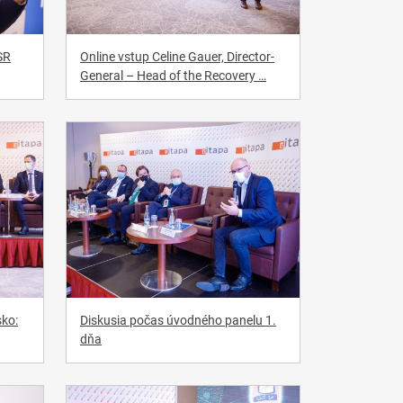
SR
Online vstup Celine Gauer, Director-
General – Head of the Recovery …
sko:
Diskusia počas úvodného panelu 1.
dňa