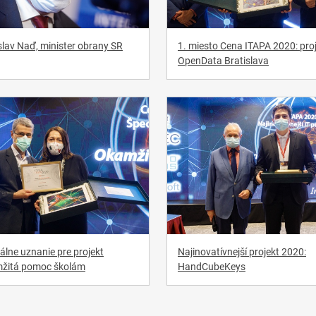
lav Naď, minister obrany SR
1. miesto Cena ITAPA 2020: pro
OpenData Bratislava
álne uznanie pre projekt
Najinovatívnejší projekt 2020:
žitá pomoc školám
HandCubeKeys