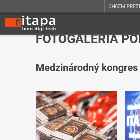
CHCEM PREZ
Fotogaléria podujatí
FOTOGALÉRIA PO
Medzinárodný kongres