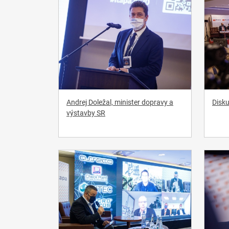
Andrej Doležal, minister dopravy a
Disku
výstavby SR