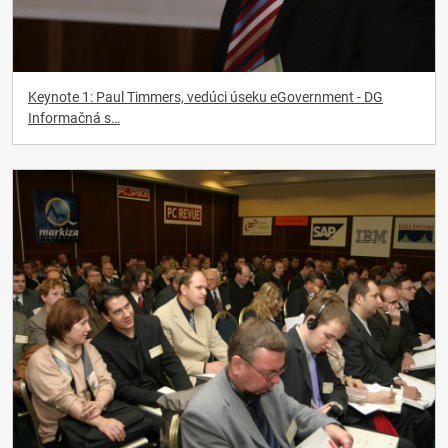
Keynote 1: Paul Timmers, vedúci úseku eGovernment - DG
Informačná s…