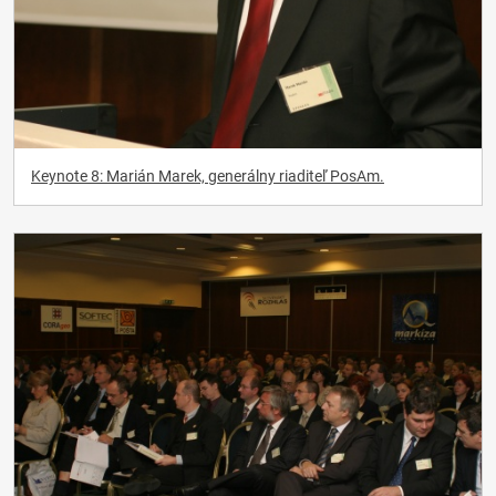
Keynote 8: Marián Marek, generálny riaditeľ PosAm.