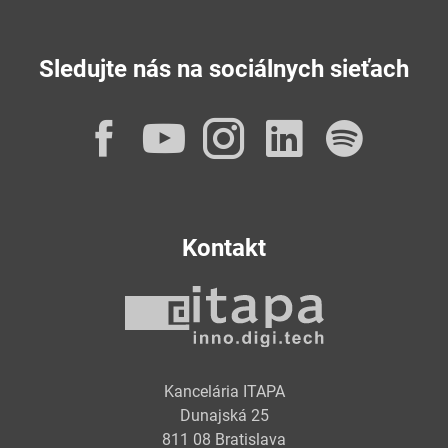
Sledujte nás na sociálnych sieťach
Facebook
YouTube
Instagram
LinkedI
Spot
Kontakt
Kancelária ITAPA
Dunajská 25
811 08 Bratislava