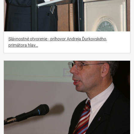
Slávnostné otvorenie - príhovor Andreja Ďurkovského,
primátora hlav…