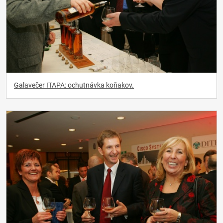
Galavečer ITAPA: ochutnávka koňakov.