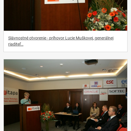
Slávnostné otvorenie - príhovor Lucie Muškovej, generálnej
riaditeľ…