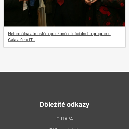
Neformálna atmosféra po ukončení oficiálneho programu
Galavečeru IT…
Dôležité odkazy
O ITAPA