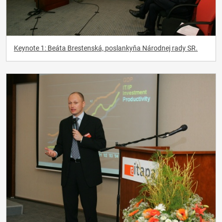
Keynote 1: Beáta Brestenská, poslankyňa Národnej rady SR.