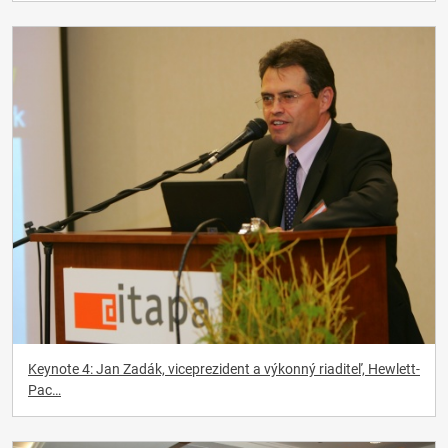
Keynote 4: Jan Zadák, viceprezident a výkonný riaditeľ, Hewlett-
Pac…