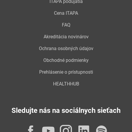
ITAPA podujatia
Cena ITAPA
FAQ
Akreditácia novinárov
Ochrana osobných údajov
Obchodné podmienky
Prehlásenie o prístupnosti
HEALTHHUB
Sledujte nás na sociálnych sieťach
Facebook
YouTube
Instagram
LinkedI
Spot