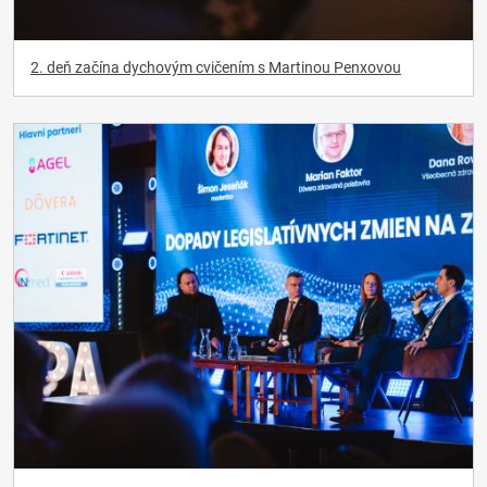
2. deň začína dychovým cvičením s Martinou Penxovou