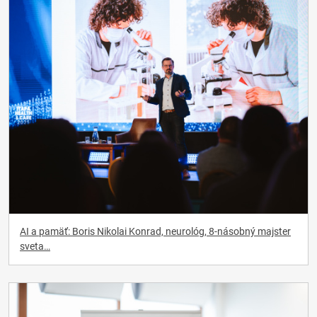
AI a pamäť: Boris Nikolai Konrad, neurológ, 8-násobný majster
sveta…