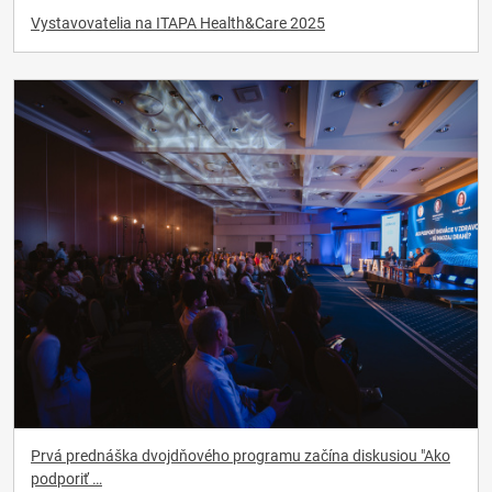
Vystavovatelia na ITAPA Health&Care 2025
Prvá prednáška dvojdňového programu začína diskusiou "Ako
podporiť …