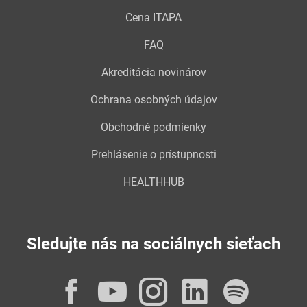
Cena ITAPA
FAQ
Akreditácia novinárov
Ochrana osobných údajov
Obchodné podmienky
Prehlásenie o prístupnosti
HEALTHHUB
Sledujte nás na sociálnych sieťach
Facebook
YouTube
Instagram
LinkedI
Spot